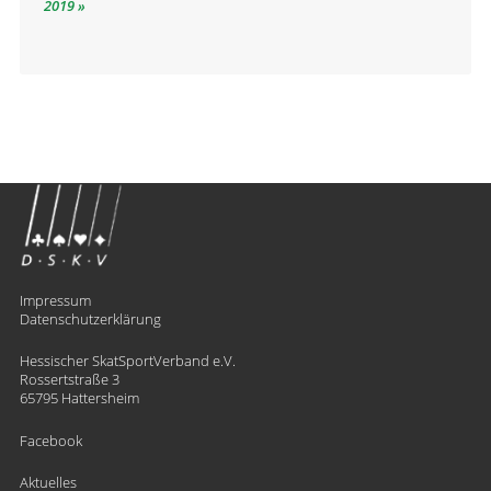
2019
Impressum
Datenschutzerklärung
Hessischer SkatSportVerband e.V.
Rossertstraße 3
65795 Hattersheim
Facebook
Aktuelles