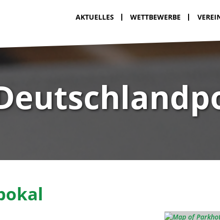
AKTUELLES
WETTBEWERBE
VEREI
 Deutschlandp
pokal