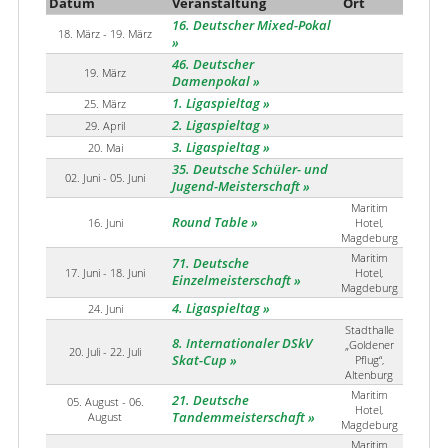
Datum
Veranstaltung
Ort
16. Deutscher Mixed-Pokal
18. März - 19. März
46. Deutscher
19. März
Damenpokal
1. Ligaspieltag
25. März
2. Ligaspieltag
29. April
3. Ligaspieltag
20. Mai
35. Deutsche Schüler- und
02. Juni - 05. Juni
Jugend-Meisterschaft
Maritim
Round Table
16. Juni
Hotel,
Magdeburg
Maritim
71. Deutsche
17. Juni - 18. Juni
Hotel,
Einzelmeisterschaft
Magdeburg
4. Ligaspieltag
24. Juni
Stadthalle
8. Internationaler DSkV
„Goldener
20. Juli - 22. Juli
Skat-Cup
Pflug“,
Altenburg
Maritim
21. Deutsche
05. August - 06.
Hotel,
August
Tandemmeisterschaft
Magdeburg
Maritim