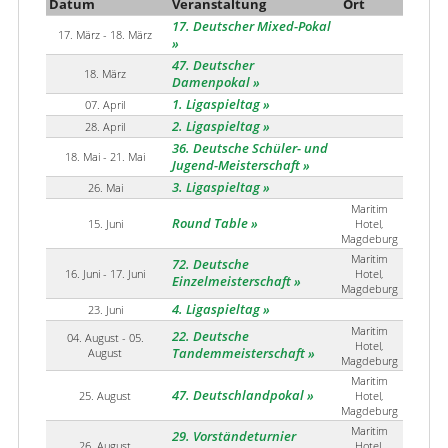
Datum
Veranstaltung
Ort
17. Deutscher Mixed-Pokal
17. März - 18. März
47. Deutscher
18. März
Damenpokal
1. Ligaspieltag
07. April
2. Ligaspieltag
28. April
36. Deutsche Schüler- und
18. Mai - 21. Mai
Jugend-Meisterschaft
3. Ligaspieltag
26. Mai
Maritim
Round Table
15. Juni
Hotel,
Magdeburg
Maritim
72. Deutsche
16. Juni - 17. Juni
Hotel,
Einzelmeisterschaft
Magdeburg
4. Ligaspieltag
23. Juni
Maritim
22. Deutsche
04. August - 05.
Hotel,
August
Tandemmeisterschaft
Magdeburg
Maritim
47. Deutschlandpokal
25. August
Hotel,
Magdeburg
Maritim
29. Vorständeturnier
26. August
Hotel,