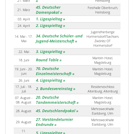
21. März
Heinsberg
45. Deutscher
Festhalle Oberbruch,
21. März
Damenpokal
Heinsberg
1. Ligaspieltag
03. April
2. Ligaspieltag
24. April
Jugendherberge
34. Deutsche Schüler- und
14. Mai - 17.
Hormersdorf/Sachsen,
Mai
Jugend-Meisterschaft
Zwönitz OT
Hormersdorf
3. Ligaspieltag
22. Mai
Maritim Hotel,
Round Table
18. Juni
Magdeburg
70. Deutsche
19. Juni - 20.
Maritim Hotel,
Juni
Einzelmeisterschaft
Magdeburg
4. Ligaspieltag
26. Juni
17. Juli - 18.
Residenzschloss
2. Bundesvereinstag
Juli
Altenburg, Altenburg
20. Deutsche
07. August -
Maritim Hotel,
08. August
Tandemmeisterschaft
Magdeburg
Mehrzweckhalle
45. Deutschlandpokal
28. August
Eselsberg, Ulm
27. Vorständeturnier
Mehrzweckhalle
29. August
Endrunde
Eselsberg, Ulm
11.
5. Ligaspieltag