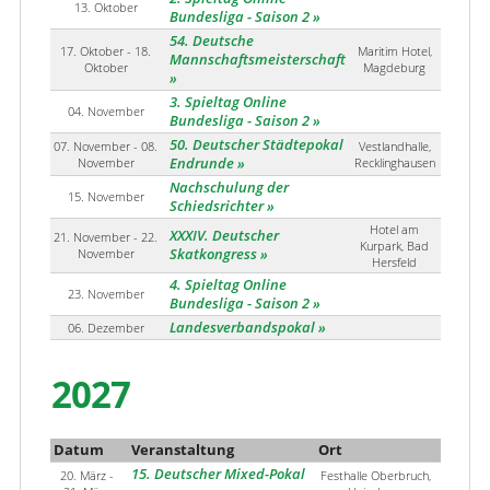
13. Oktober
Bundesliga - Saison 2
54. Deutsche
17. Oktober - 18.
Maritim Hotel,
Mannschaftsmeisterschaft
Oktober
Magdeburg
3. Spieltag Online
04. November
Bundesliga - Saison 2
50. Deutscher Städtepokal
07. November - 08.
Vestlandhalle,
November
Endrunde
Recklinghausen
Nachschulung der
15. November
Schiedsrichter
Hotel am
XXXIV. Deutscher
21. November - 22.
Kurpark, Bad
November
Skatkongress
Hersfeld
4. Spieltag Online
23. November
Bundesliga - Saison 2
Landesverbandspokal
06. Dezember
2027
Datum
Veranstaltung
Ort
15. Deutscher Mixed-Pokal
20. März -
Festhalle Oberbruch,