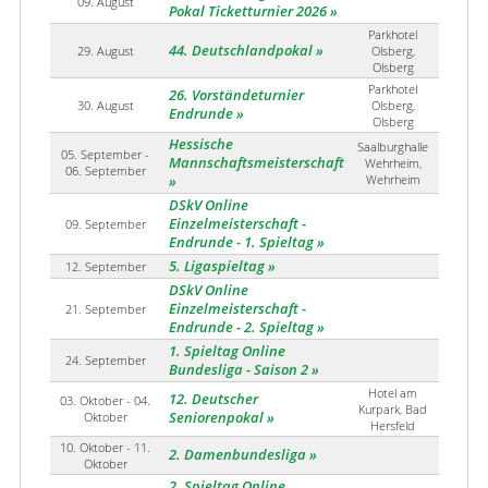
09. August
Pokal Ticketturnier 2026
Parkhotel
44. Deutschlandpokal
29. August
Olsberg,
Olsberg
Parkhotel
26. Vorständeturnier
30. August
Olsberg,
Endrunde
Olsberg
Hessische
Saalburghalle
05. September -
Mannschaftsmeisterschaft
Wehrheim,
06. September
Wehrheim
DSkV Online
Einzelmeisterschaft -
09. September
Endrunde - 1. Spieltag
5. Ligaspieltag
12. September
DSkV Online
Einzelmeisterschaft -
21. September
Endrunde - 2. Spieltag
1. Spieltag Online
24. September
Bundesliga - Saison 2
Hotel am
12. Deutscher
03. Oktober - 04.
Kurpark, Bad
Oktober
Seniorenpokal
Hersfeld
10. Oktober - 11.
2. Damenbundesliga
Oktober
2. Spieltag Online