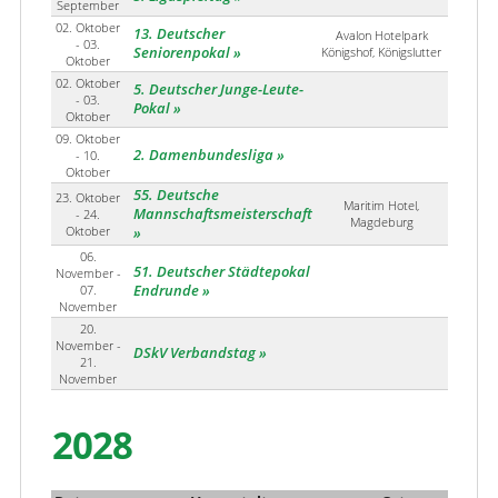
September
02. Oktober
13. Deutscher
Avalon Hotelpark
- 03.
Seniorenpokal
Königshof, Königslutter
Oktober
02. Oktober
5. Deutscher Junge-Leute-
- 03.
Pokal
Oktober
09. Oktober
2. Damenbundesliga
- 10.
Oktober
55. Deutsche
23. Oktober
Maritim Hotel,
Mannschaftsmeisterschaft
- 24.
Magdeburg
Oktober
06.
51. Deutscher Städtepokal
November -
07.
Endrunde
November
20.
November -
DSkV Verbandstag
21.
November
2028