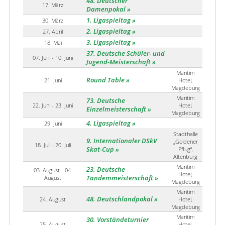
48. Deutscher
17. März
Damenpokal
1. Ligaspieltag
30. März
2. Ligaspieltag
27. April
3. Ligaspieltag
18. Mai
37. Deutsche Schüler- und
07. Juni - 10. Juni
Jugend-Meisterschaft
Maritim
Round Table
21. Juni
Hotel,
Magdeburg
Maritim
73. Deutsche
22. Juni - 23. Juni
Hotel,
Einzelmeisterschaft
Magdeburg
4. Ligaspieltag
29. Juni
Stadthalle
9. Internationaler DSkV
„Goldener
18. Juli - 20. Juli
Skat-Cup
Pflug“,
Altenburg
Maritim
23. Deutsche
03. August - 04.
Hotel,
August
Tandemmeisterschaft
Magdeburg
Maritim
48. Deutschlandpokal
24. August
Hotel,
Magdeburg
Maritim
30. Vorständeturnier
25. August
Hotel,