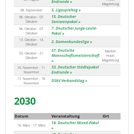
Endrunde
Magdeburg
5. Ligaspieltag
08. September
15. Deutscher
06. Oktober - 07.
Oktober
Seniorenpokal
7. Deutscher Junge-Leute-
06. Oktober - 07.
Oktober
Pokal
13. Oktober - 14.
2. Damenbundesliga
Oktober
57. Deutsche
Maritim
20. Oktober - 21.
Mannschaftsmeisterschaft
Hotel,
Oktober
Magdeburg
53. Deutscher Städtepokal
10. November - 11.
November
Endrunde
17. November - 18.
DSkV Verbandstag
November
2030
Datum
Veranstaltung
Ort
18. Deutscher Mixed-Pokal
16. März - 17. März